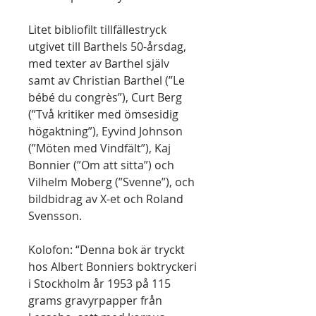
Litet bibliofilt tillfällestryck
utgivet till Barthels 50-årsdag,
med texter av Barthel själv
samt av Christian Barthel (”Le
bébé du congrès”), Curt Berg
(”Två kritiker med ömsesidig
högaktning”), Eyvind Johnson
(”Möten med Vindfält”), Kaj
Bonnier (”Om att sitta”) och
Vilhelm Moberg (”Svenne”), och
bildbidrag av X-et och Roland
Svensson.
Kolofon: “Denna bok är tryckt
hos Albert Bonniers boktryckeri
i Stockholm år 1953 på 115
grams gravyrpapper från