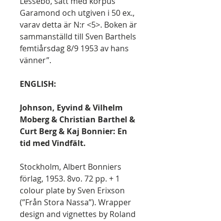
Lessebo, satt med korpus
Garamond och utgiven i 50 ex.,
varav detta är N:r <5>. Boken är
sammanställd till Sven Barthels
femtiårsdag 8/9 1953 av hans
vänner”.
ENGLISH:
Johnson, Eyvind & Vilhelm
Moberg & Christian Barthel &
Curt Berg & Kaj Bonnier: En
tid med Vindfält.
Stockholm, Albert Bonniers
förlag, 1953. 8vo. 72 pp. + 1
colour plate by Sven Erixson
(”Från Stora Nassa”). Wrapper
design and vignettes by Roland