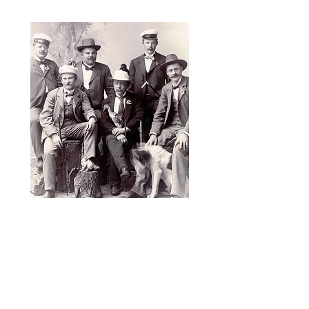
Helmer Osslund med
studentkamrater 1886
Lorenz B. Hatt Konsthandel & Antikvariat
Hägerstensvägen 141, 126 48 Hägersten
(Aspudden, Stockholm)