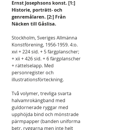
Ernst Josephsons konst. [1:]
Historie, porträtt- och
genremålaren. [2:] Från
Näcken till Gåslisa.
Stockholm, Sveriges Allmänna
Konstförening, 1956-1959. 4:o.
xvi + 224 sid. + 5 färgplanscher;
+ xii + 426 sid. + 6 färgplanscher
+ rättelselapp. Med
personregister och
illustrationsförteckning.
Två volymer, trevliga svarta
halvamrokängband med
guldornerade ryggar med
upphöjda bind och mönstrade
pärmpapper (banden uniforma
betr. ryggarna men inte helt