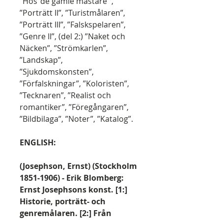
”Hos ’de gamle mästare’”,
”Porträtt II”, ”Turistmålaren”,
”Porträtt III”, ”Falskspelaren”,
”Genre II”, (del 2:) ”Naket och
Näcken”, ”Strömkarlen”,
”Landskap”,
”Sjukdomskonsten”,
”Förfalskningar”, ”Koloristen”,
”Tecknaren”, ”Realist och
romantiker”, ”Föregångaren”,
”Bildbilaga”, ”Noter”, ”Katalog”.
ENGLISH:
(Josephson, Ernst) (Stockholm
1851-1906) - Erik Blomberg:
Ernst Josephsons konst. [1:]
Historie, porträtt- och
genremålaren. [2:] Från