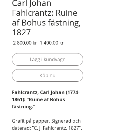
Carl Johan
Fahlcrantz: Ruine
af Bohus fästning,
1827
Ordinarie
Reapris
 2 800,00 kr 
1 400,00 kr
pris
Lägg i kundvagn
Köp nu
Fahlcrantz, Carl Johan (1774-
1861): ”Ruine af Bohus
fästning.”
Grafit på papper. Signerad och
daterad: ”C. J. Fahlcrantz, 1827”.