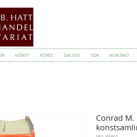
ER
KONST
KÖPES
OM OSS
SÖK
KONTAKT
Conrad M. 
konstsamli
SKU: 300902