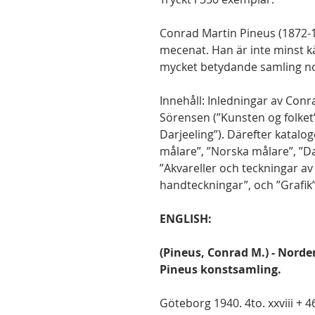
Conrad Martin Pineus (1872-
mecenat. Han är inte minst 
mycket betydande samling no
Innehåll: Inledningar av Conr
Sörensen (”Kunsten og folket”)
Darjeeling”). Därefter katal
målare”, ”Norska målare”, ”Da
”Akvareller och teckningar a
handteckningar”, och ”Grafik”
ENGLISH:
(Pineus, Conrad M.) - Norde
Pineus konstsamling.
Göteborg 1940. 4to. xxviii + 46