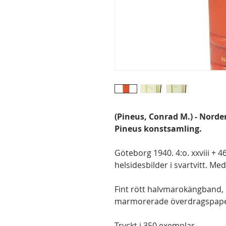
(Pineus, Conrad M.) - Norde
Pineus konstsamling.
Göteborg 1940. 4:o. xxviii + 46
helsidesbilder i svartvitt. Me
Fint rött halvmarokängband,
marmorerade överdragspaper,
Tryckt i 350 exemplar.