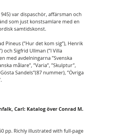
1945) var dispaschör, affärsman och
känd som just konstsamlare med en
rdisk samtidskonst.
ad Pineus (”Hur det kom sig”), Henrik
 och Sigfrid Ullman (”I Villa
ogen med avdelningarna ”Svenska
nska målare”, ”Varia”, ”Skulptur”,
v Gösta Sandels”(87 nummer), ”Övriga
.
nfalk, Carl: Katalog över Conrad M.
0 pp. Richly illustrated with full-page