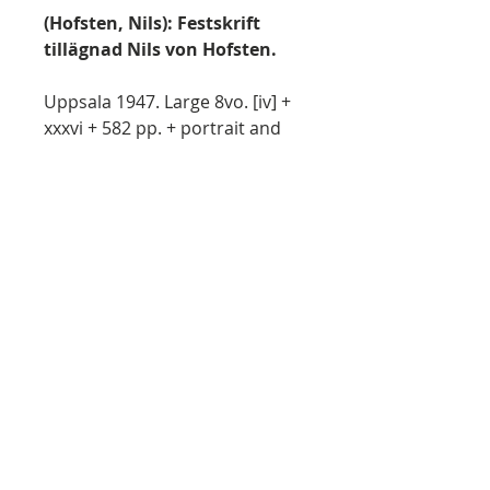
(Hofsten, Nils): Festskrift
tillägnad Nils von Hofsten.
Uppsala 1947. Large 8vo. [iv] +
xxxvi + 582 pp. + portrait and
plates. Illustrated in text.
Attractive full cloth, wrappers
bound in, very fine.
(Zoologiska bidrag från
Uppsala, 25.)
Festschrift to Professor of
Anatomy, later Zoology, Nils
von Hofsten (1881-1967), with
contributions by J. C. Sune
Lindqvist, Sven Ekman, Gunnar