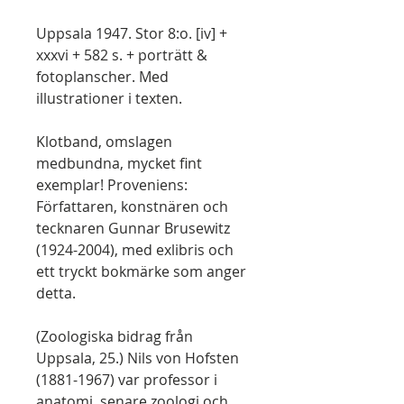
Uppsala 1947. Stor 8:o. [iv] +
xxxvi + 582 s. + porträtt &
fotoplanscher. Med
illustrationer i texten.
Klotband, omslagen
medbundna, mycket fint
exemplar! Proveniens:
Författaren, konstnären och
tecknaren Gunnar Brusewitz
(1924-2004), med exlibris och
ett tryckt bokmärke som anger
detta.
(Zoologiska bidrag från
Uppsala, 25.) Nils von Hofsten
(1881-1967) var professor i
anatomi, senare zoologi och