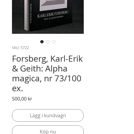
SKU: 5722
Forsberg, Karl-Erik
& Geith: Alpha
magica, nr 73/100
ex.
Pris
500,00 kr
Lägg i kundvagn
Köp nu