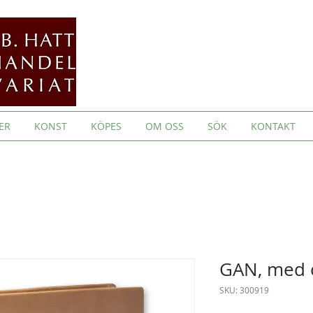
ER
KONST
KÖPES
OM OSS
SÖK
KONTAKT
GAN, med o
SKU: 300919