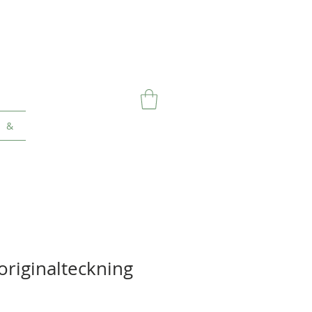
&
riginalteckning