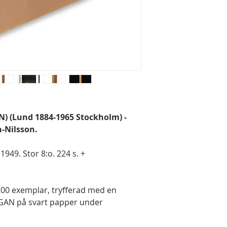
N) (Lund 1884-1965 Stockholm) -
n-Nilsson.
949. Stor 8:o. 224 s. +
 200 exemplar, tryfferad med en
 GAN på svart papper under