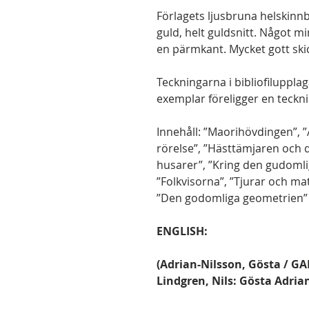
Förlagets ljusbruna helskinn
guld, helt guldsnitt. Något m
en pärmkant. Mycket gott ski
Teckningarna i bibliofilupplaga
exemplar föreligger en teckni
Innehåll: ”Maorihövdingen”, ”
rörelse”, ”Hästtämjaren och 
husarer”, ”Kring den gudomli
”Folkvisorna”, ”Tjurar och mat
”Den godomliga geometrien” (e
ENGLISH:
(Adrian-Nilsson, Gösta / GA
Lindgren, Nils: Gösta Adria