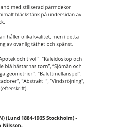
band med stiliserad pärmdekor i
inimalt bläckstänk på undersidan av
ck.
n håller olika kvalitet, men i detta
ng av ovanlig täthet och spänst.
Apotek och tivoli”, ”Kaleidoskop och
de blå hästarnas torn”, ”Sjömän och
ga geometrien”, ”Balettmellanspel”,
adorer”, ”Abstrakt I”, ”Vindsröjning”,
fterskrift).
N) (Lund 1884-1965 Stockholm) -
n-Nilsson.