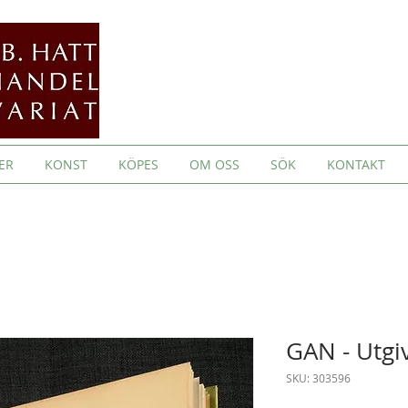
ER
KONST
KÖPES
OM OSS
SÖK
KONTAKT
GAN - Utgi
SKU: 303596