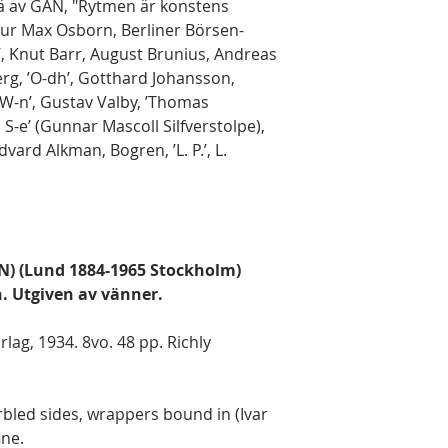
ä av GAN, "Rytmen är konstens
/ ur Max Osborn, Berliner Börsen-
e’, Knut Barr, August Brunius, Andreas
rg, ’O-dh’, Gotthard Johansson,
- W-n’, Gustav Valby, ’Thomas
 S-e’ (Gunnar Mascoll Silfverstolpe),
ard Alkman, Bogren, ’L. P.’, L.
AN) (Lund 1884-1965 Stockholm)
. Utgiven av vänner.
ag, 1934. 8vo. 48 pp. Richly
bled sides, wrappers bound in (Ivar
ine.