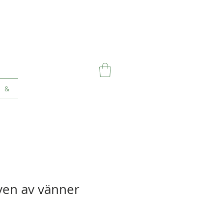
&
ven av vänner