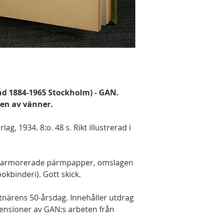
nd 1884-1965 Stockholm) - GAN.
ven av vänner.
g, 1934. 8:o. 48 s. Rikt illustrerad i
marmorerade pärmpapper, omslagen
kbinderi). Gott skick.
närens 50-årsdag. Innehåller utdrag
ensioner av GAN:s arbeten från