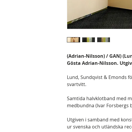
(Adrian-Nilsson) / GAN) (Lu
Gösta Adrian-Nilsson. Utgi
Lund, Sundqvist & Emonds förla
svartvitt.
Samtida halvklotband med 
medbundna (Ivar Forsbergs bo
Utgiven i samband med konst
ur svenska och utländska rec