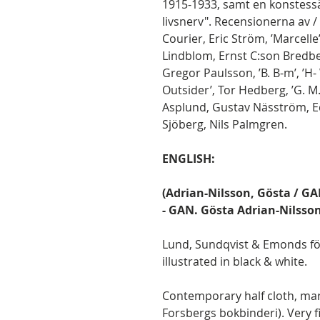
1915-1933, samt en konstess
livsnerv". Recensionerna av 
Courier, Eric Ström, ’Marcell
Lindblom, Ernst C:son Bredbe
Gregor Paulsson, ’B. B-m’, ’H
Outsider’, Tor Hedberg, ’G. M.
Asplund, Gustav Näsström, Edv
Sjöberg, Nils Palmgren.
ENGLISH:
(Adrian-Nilsson, Gösta / G
- GAN. Gösta Adrian-Nilsson
Lund, Sundqvist & Emonds förl
illustrated in black & white.
Contemporary half cloth, mar
Forsbergs bokbinderi). Very f