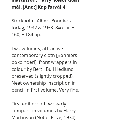
mål. [And:] Kap farväl!4
Stockholm, Albert Bonniers
förlag, 1932 & 1933. 8vo. [ii] +
160; + 184 pp.
Two volumes, attractive
contemporary cloth [Bonniers
bokbinderi], front wrappers in
colour by Bertil Bull Hedlund
preserved (slightly cropped).
Neat ownership inscription in
pencil in first volume. Very fine.
First editions of two early
companion volumes by Harry
Martinson (Nobel Prize, 1974).