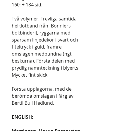
160; + 184 sid.
Två volymer. Trevliga samtida
helklotband från [Bonniers
bokbinderi], ryggarna med
sparsam linjedekor i svart och
titeltryck i guld, främre
omslagen medbundna (ngt
beskurna). Första delen med
prydlig namnteckning i blyerts.
Mycket fint skick.
Första upplagorna, med de
berömda omslagen i färg av
Bertil Bull Hedlund.
ENGLISH:
Martinson, Harry: Resor utan