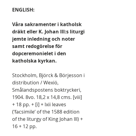
ENGLISH:
Våra sakramenter i katholsk
dräkt eller K. Johan III:s liturgi
jemte inledning och noter
samt redogörelse för
dopceremonielet i den
katholska kyrkan.
Stockholm, Björck & Börjesson i
distribution / Wexiö,
Smålandspostens boktryckeri,
1904. 8vo. 18,2 x 14,8 cms. [viii]
+ 18 pp. + [i] + lxii leaves
(’facsimile’ of the 1588 edition
of the liturgy of King Johan III) +
16 + 12 pp.