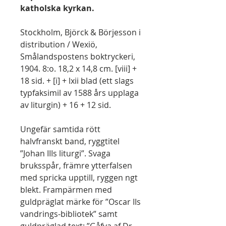
katholska kyrkan.
Stockholm, Björck & Börjesson i
distribution / Wexiö,
Smålandspostens boktryckeri,
1904. 8:o. 18,2 x 14,8 cm. [viii] +
18 sid. + [i] + lxii blad (ett slags
typfaksimil av 1588 års upplaga
av liturgin) + 16 + 12 sid.
Ungefär samtida rött
halvfranskt band, ryggtitel
”Johan IIIs liturgi”. Svaga
bruksspår, främre ytterfalsen
med spricka upptill, ryggen ngt
blekt. Frampärmen med
guldpräglat märke för ”Oscar IIs
vandrings-bibliotek” samt
guldpräglad text: ”Gåfva af Dr.