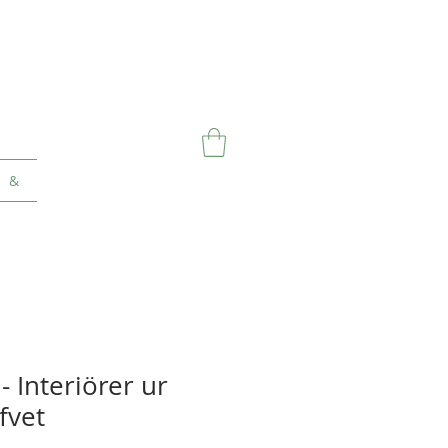
&
 - Interiörer ur
fvet