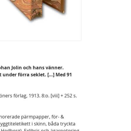
: Johan Jolin och hans vänner.
t under förra seklet. […] Med 91
ers förlag, 1913. 8:o. [viii] + 252 s.
morerade pärmpapper, för- &
yggtiteletikett i skinn, båda tryckta
edberg). Exlibris och ägarnotering