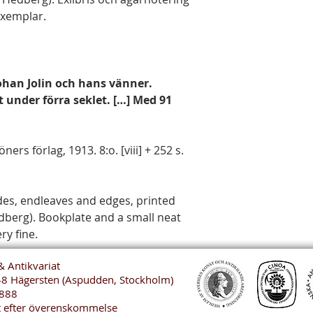
exemplar.
: Johan Jolin och hans vänner.
t under förra seklet. […] Med 91
ers förlag, 1913. 8:o. [viii] + 252 s.
ides, endleaves and edges, printed
berg). Bookplate and a small neat
ry fine.
& Antikvariat
48 Hägersten (Aspudden, Stockholm)
888
t efter överenskommelse