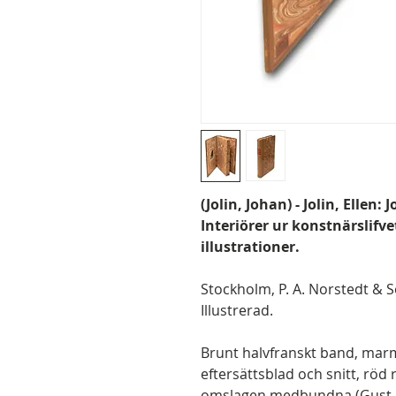
(Jolin, Johan) - Jolin, Ellen
Interiörer ur konstnärslifve
illustrationer.
Stockholm, P. A. Norstedt & Sön
Illustrerad.
Brunt halvfranskt band, mar
eftersättsblad och snitt, röd r
omslagen medbundna (Gust. H