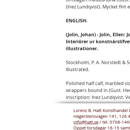
(Inez Lundqvist). Mycket fint 
ENGLISH:
(Jolin, Johan) - Jolin, Ellen
Interiörer ur konstnärslifve
illustrationer.
Stockholm, P. A. Norstedt & Sön
Illustrated.
Polished half calf, marbled s
wrappers bound in (Gust. Hed
inscription: Inez Lundqvist. Ve
Lorenz B. Hatt Konsthandel 
Hägerstensvägen 141, 126 
info@hatt.se
/ tel.
0708-140
Öppet torsdagar 16-19 sam