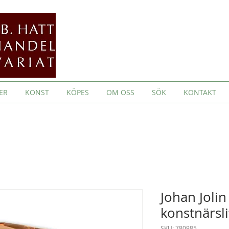
ER
KONST
KÖPES
OM OSS
SÖK
KONTAKT
Johan Jolin
konstnärsli
SKU: 780985