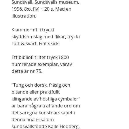
Sundsvall, Sundsvalls museum,
1956. 8:o. [iv] + 20 s. Med en
illustration.
Klammerhft. i tryckt
skyddsomslag med flikar, tryck i
rött & svart. Fint skick.
Ett bibliofilt litet tryck i 800
numrerade exemplar, varav
detta är nr 75.
”Tung och dorsk, fräsig och
bitande eller praktfullt
klingande av höstliga cymbaler”
är bara några träffande ord om
det säregna konstnärskapet i
denna fina essä om
sundsvallsfödde Kalle Hedberg,