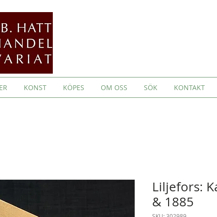
ER
KONST
KÖPES
OM OSS
SÖK
KONTAKT
Liljefors: 
& 1885
SKU: 302989