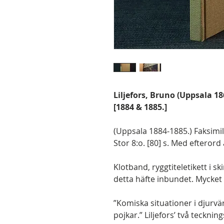
Liljefors, Bruno (Uppsala 1
[1884 & 1885.]
(Uppsala 1884-1885.) Faksimi
Stor 8:o. [80] s. Med efterord
Klotband, ryggtiteletikett i sk
detta häfte inbundet. Mycket f
”Komiska situationer i djurvä
pojkar.” Liljefors’ två teckn