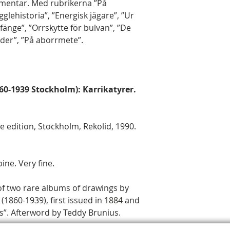
mentar. Med rubrikerna ”På
gglehistoria”, ”Energisk jägare”, ”Ur
fänge”, ”Orrskytte för bulvan”, ”De
nder”, ”På aborrmete”.
860-1939 Stockholm): Karrikatyrer.
e edition, Stockholm, Rekolid, 1990.
ine. Very fine.
n of two rare albums of drawings by
 (1860-1939), first issued in 1884 and
s”. Afterword by Teddy Brunius.