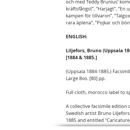
och med Teddy Brunius’ kom
kräftsfångst”, ”Harjagt”, ”En u
kampen för tillvaron”, ”Talgox
rara äplena”, ”Pojkar och bö
ENGLISH:
Liljefors, Bruno (Uppsala 1
[1884 & 1885.]
(Uppsala 1884-1885.) Facsimil
Large 8vo. [80] pp.
Full cloth, morocco label to sp
A collective facsimile editio
Swedish artist Bruno Liljefors
1885 and entitled ”Caricature