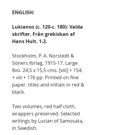
ENGLISH:
Lukianos (c. 120-c. 180): Valda
skrifter. Från grekiskan af
Hans Hult. 1-2.
Stockholm, P. A. Norstedt &
Söners förlag, 1915-17. Large
8vo. 24,5 x 15,5 cms. [viii] + 154;
+ viii + 176 pp. Printed on fine
paper, titles and initials in red &
black.
Two volumes, red half cloth,
wrappers preserved. Selected
writings by Lucian of Samosata,
in Swedish.