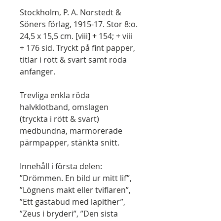
Stockholm, P. A. Norstedt &
Söners förlag, 1915-17. Stor 8:o.
24,5 x 15,5 cm. [viii] + 154; + viii
+ 176 sid. Tryckt på fint papper,
titlar i rött & svart samt röda
anfanger.
Trevliga enkla röda
halvklotband, omslagen
(tryckta i rött & svart)
medbundna, marmorerade
pärmpapper, stänkta snitt.
Innehåll i första delen:
”Drömmen. En bild ur mitt lif”,
”Lögnens makt eller tviflaren”,
”Ett gästabud med lapither”,
”Zeus i bryderi”, ”Den sista