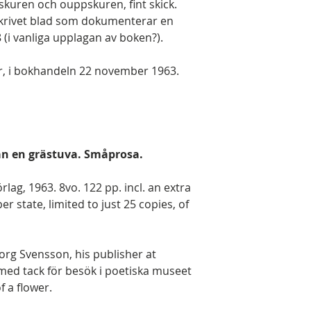
skuren och ouppskuren, fint skick.
skrivet blad som dokumenterar en
(i vanliga upplagan av boken?).
r, i bokhandeln 22 november 1963.
rån en grästuva. Småprosa.
lag, 1963. 8vo. 122 pp. incl. an extra
er state, limited to just 25 copies, of
org Svensson, his publisher at
y med tack för besök i poetiska museet
f a flower.