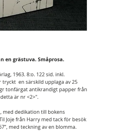
rån en grästuva. Småprosa.
lag, 1963. 8:o. 122 sid. inkl.
 tryckt en särskild upplaga av 25
r tonfärgat antikrandigt papper från
etta är nr <2>".
, med dedikation till bokens
il Joje från Harry med tack för besök
1967”, med teckning av en blomma.