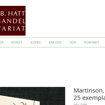
ER
KONST
KÖPES
OM OSS
SÖK
KONTAKT
Martinson, 
25 exempla
SKU: 5399