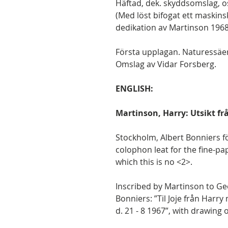
Häftad, dek. skyddsomslag, o
(Med löst bifogat ett maskin
dedikation av Martinson 1968 
Första upplagan. Naturessäe
Omslag av Vidar Forsberg.
ENGLISH:
Martinson, Harry: Utsikt f
Stockholm, Albert Bonniers för
colophon leat for the fine-pap
which this is no <2>.
Inscribed by Martinson to Ge
Bonniers: ”Til Joje från Harr
d. 21 - 8 1967”, with drawing o