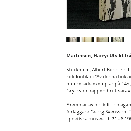
Martinson, Harry: Utsikt f
Stockholm, Albert Bonniers för
kolofonblad: "Av denna bok är
numrerade exemplar på 145 g
Grycksbo pappersbruk varav d
Exemplar av bibliofilupplagan
förläggare Georg Svensson: ”T
i poetiska museet d. 21 - 8 