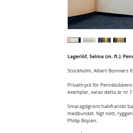
Lagerlöf, Selma (m. fl.): Pe
Stockholm, Albert Bonniers för
Privattryck för Pennklubbens
exemplar, varav detta är nr 1
Smaragdgrönt halvfranskt ban
medbundet. Ngt nött, ryggen bl
Philip Bojsen.