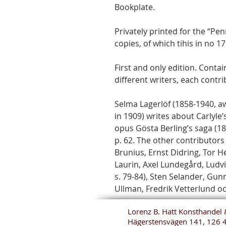
Bookplate.
Privately printed for the “P
copies, of which tihis in no 17
First and only edition. Contai
different writers, each contri
Selma Lagerlöf (1858-1940, aw
in 1909) writes about Carlyl
opus Gösta Berling’s saga (18
p. 62. The other contributors
Brunius, Ernst Didring, Tor H
Laurin, Axel Lundegård, Ludv
s. 79-84), Sten Selander, Gun
Ullman, Fredrik Vetterlund o
Lorenz B. Hatt Konsthandel 
Hägerstensvägen 141, 126 