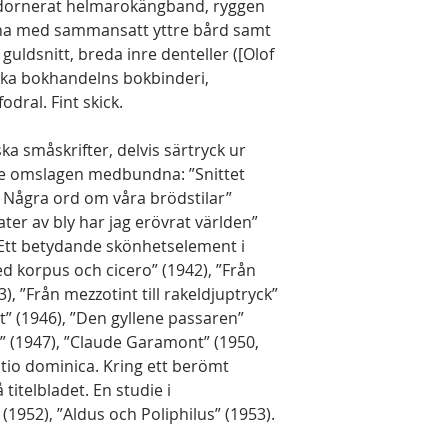
ldornerat helmarokängband, ryggen
a med sammansatt yttre bård samt
guldsnitt, breda inre denteller ([Olof
iska bokhandelns bokbinderi,
odral. Fint skick.
ka småskrifter, delvis särtryck ur
e omslagen medbundna: ”Snittet
. Några ord om våra brödstilar”
ater av bly har jag erövrat världen”
. Ett betydande skönhetselement i
d korpus och cicero” (1942), ”Från
43), ”Från mezzotint till rakeldjuptryck”
et” (1946), ”Den gyllene passaren”
na” (1947), ”Claude Garamont” (1950,
atio dominica. Kring ett berömt
titelbladet. En studie i
1952), ”Aldus och Poliphilus” (1953).