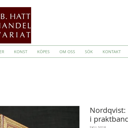
ER
KONST
KÖPES
OM OSS
SÖK
KONTAKT
Nordqvist: 
i praktban
SKU: 5018