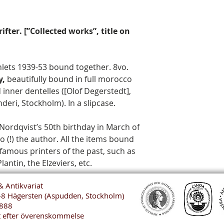
ifter. [”Collected works”, title on
lets 1939-53 bound together. 8vo.
y,
beautifully bound in full morocco
ad inner dentelles ([Olof Degerstedt],
eri, Stockholm). In a slipcase.
Nordqvist’s 50th birthday in March of
to (!) the author. All the items bound
famous printers of the past, such as
ntin, the Elzeviers, etc.
& Antikvariat
48 Hägersten (Aspudden, Stockholm)
888
t efter överenskommelse