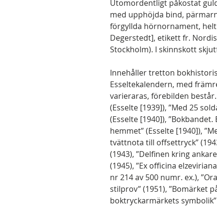
Utomordentligt påkostat gu
med upphöjda bind, pärmarn
förgyllda hörnornament, helt 
Degerstedt], etikett fr. Nord
Stockholm). I skinnskott skjutf
Innehåller tretton bokhistoris
Esseltekalendern, med främr
varieraras, förebilden består
(Esselte [1939]), ”Med 25 sold
(Esselte [1940]), ”Bokbandet
hemmet” (Esselte [1940]), ”Me
tvättnota till offsettryck” (19
(1943), ”Delfinen kring ankar
(1945), ”Ex officina elzeviria
nr 214 av 500 numr. ex.), ”Or
stilprov” (1951), ”Bomärket på 
boktryckarmärkets symbolik” (