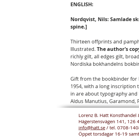
ENGLISH:
Nordqvist, Nils: Samlade skr
spine.]
Thirteen offprints and pamph
Illustrated.
The author’s cop
richly gilt, all edges gilt, bro
Nordiska bokhandelns bokbind
Gift from the bookbinder for 
1954, with a long inscription 
in are about typography and 
Aldus Manutius, Garamond, Pla
Lorenz B. Hatt Konsthandel 
Hägerstensvägen 141, 126 
info@hatt.se
/ tel.
0708-140
Öppet torsdagar 16-19 sam