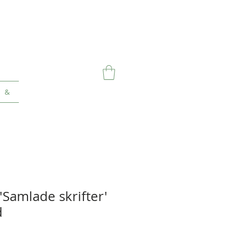
&
'Samlade skrifter'
d