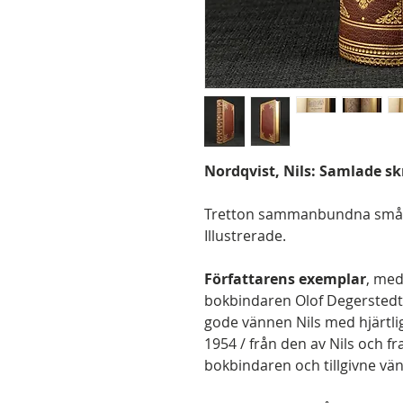
Nordqvist, Nils: Samlade skri
Tretton sammanbundna småskr
Illustrerade.
Författarens exemplar
, med
bokbindaren Olof Degerstedt: ”
gode vännen Nils med hjärtli
1954 / från den av Nils och 
bokbindaren och tillgivne vä