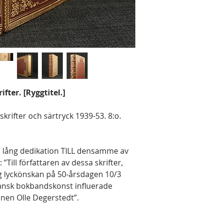
fter. [Ryggtitel.]
ifter och särtryck 1939-53. 8:o.
 lång dedikation TILL densamme av
Till författaren av dessa skrifter,
g lyckönskan på 50-årsdagen 10/3
fransk bokbandskonst influerade
nnen Olle Degerstedt”.