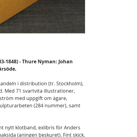
783-1848) - Thure Nyman: Johan
ärsöde.
deln i distribution (tr. Stockholm),
d. Med 71 svartvita illustrationer,
yström med uppgift om ägare,
kulpturarbeten (284 nummer), samt
t nytt klotband, exlibris för Anders
aksida (aningen beskuret). Fint skick.