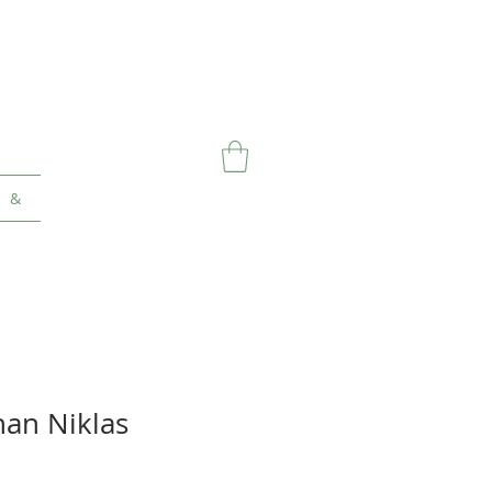
&
an Niklas