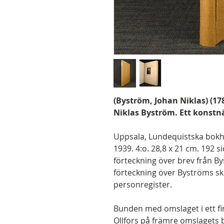
(Byström, Johan Niklas) (1
Niklas Byström. Ett konstn
Uppsala, Lundequistska bokhan
1939. 4:o. 28,8 x 21 cm. 192 si
förteckning över brev från B
förteckning över Byströms s
personregister.
Bunden med omslaget i ett fin
Ollfors på främre omslagets b