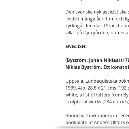
Den svenske nyklassicistiske
levde i många år i Rom och l
kyrkogården där. I Stockholm
villa” på Djurgården, numer
ENGLISH:
(Byström, Johan Niklas) (1
Niklas Byström. Ett konstn
Uppsala, Lundequistska bokha
1939. 4to. 28,8 x 21 cms. 192 
white, a list of letters from 
sculptural works (284 entries
Bound with wrappers in recent
bookplate of Anders Ollfors o