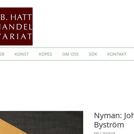
ER
KONST
KÖPES
OM OSS
SÖK
KONTAKT
Nyman: Joh
Byström
SKU: 304618