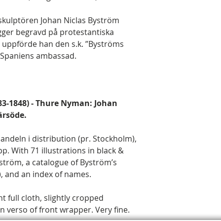
 skulptören Johan Niclas Byström
igger begravd på protestantiska
 uppförde han den s.k. ”Byströms
a Spaniens ambassad.
783-1848) - Thure Nyman: Johan
ärsöde.
ndeln i distribution (pr. Stockholm),
pp. With 71 illustrations in black &
Byström, a catalogue of Byström’s
), and an index of names.
 full cloth, slightly cropped
n verso of front wrapper. Very fine.