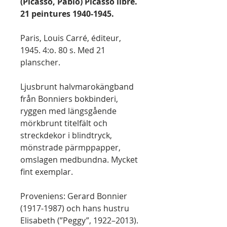
(Picasso, Pablo) Picasso libre.
21 peintures 1940-1945.
Paris, Louis Carré, éditeur,
1945. 4:o. 80 s. Med 21
planscher.
Ljusbrunt halvmarokängband
från Bonniers bokbinderi,
ryggen med längsgående
mörkbrunt titelfält och
streckdekor i blindtryck,
mönstrade pärmppapper,
omslagen medbundna. Mycket
fint exemplar.
Proveniens: Gerard Bonnier
(1917-1987) och hans hustru
Elisabeth (”Peggy”, 1922–2013).