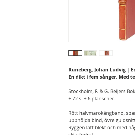
Runeberg, Johan Ludvig | Edel
En dikt i fem sånger. Med te
Stockholm, F. & G. Beijers Bokf
+ 72 s. + 6 planscher.
Rött halvmarokängband, spa
upphöjda bind, övre guldsnitt
Ryggen lätt blekt och med någr
skjutfodral.