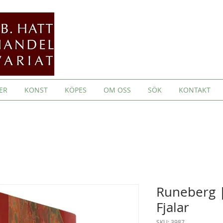
ER
KONST
KÖPES
OM OSS
SÖK
KONTAKT
Runeberg |
Fjalar
SKU: 3987