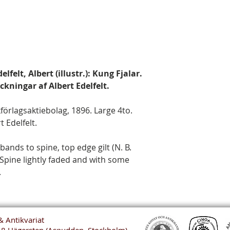
felt, Albert (illustr.): Kung Fjalar.
ckningar af Albert Edelfelt.
kförlagsaktiebolag, 1896. Large 4to.
t Edelfelt.
bands to spine, top edge gilt (N. B.
 Spine lightly faded and with some
.
& Antikvariat
48 Hägersten (Aspudden, Stockholm)