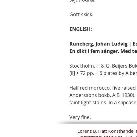
Gott skick.
ENGLISH:
Runeberg, Johan Ludvig | Edel
En dikt i fem sånger. Med te
Stockholm, F. & G. Beijers Bo
[ii] + 72 pp. + 6 plates by Alber
Half red morocco, five raised 
Anderssons bokb. A:B. 1930).
faint light stains. In a slipcase
Very fine.
Lorenz B. Hatt Konsthandel 
Hägerstensvägen 141, 126 