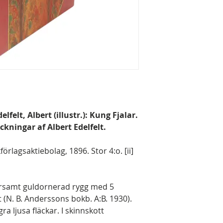
felt, Albert (illustr.): Kung Fjalar.
ckningar af Albert Edelfelt.
örlagsaktiebolag, 1896. Stor 4:o. [ii]
rsamt guldornerad rygg med 5
 (N. B. Anderssons bokb. A:B. 1930).
a ljusa fläckar. I skinnskott