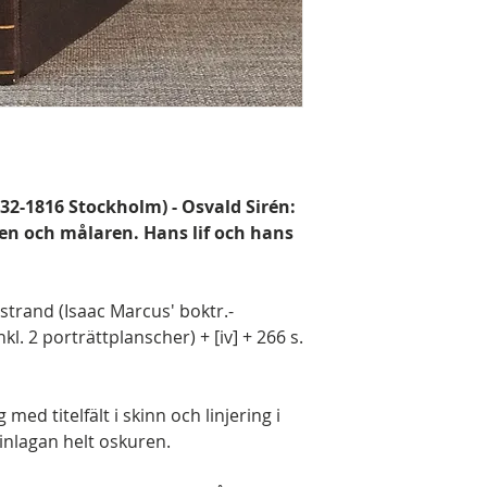
732-1816 Stockholm) - Osvald Sirén:
ren och målaren. Hans lif och hans
trand (Isaac Marcus' boktr.-
inkl. 2 porträttplanscher) + [iv] + 266 s.
 med titelfält i skinn och linjering i
nlagan helt oskuren.