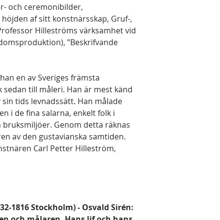
er- och ceremonibilder,
höjden af sitt konstnärsskap, Gruf-,
Professor Hilleströms värksamhet vid
domsproduktion), ”Beskrifvande
 han en av Sveriges främsta
sedan till måleri. Han är mest känd
v sin tids levnadssätt. Han målade
n i de fina salarna, enkelt folk i
ka bruksmiljöer. Genom detta räknas
ren av den gustavianska samtiden.
onstnären Carl Petter Hilleström,
732-1816 Stockholm) - Osvald Sirén:
ren och målaren. Hans lif och hans