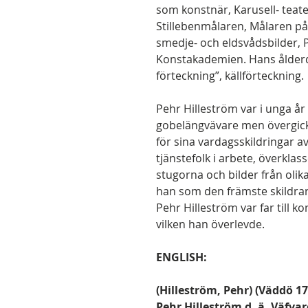
som konstnär, Karusell- teat
Stillebenmålaren, Målaren på 
smedje- och eldsvådsbilder, 
Konstakademien. Hans ålder
förteckning”, källförteckning.
Pehr Hilleström var i unga år
gobelängvävare men övergick 
för sina vardagsskildringar a
tjänstefolk i arbete, överklasse
stugorna och bilder från oli
han som den främste skildra
Pehr Hilleström var far till k
vilken han överlevde.
ENGLISH:
(Hilleström, Pehr) (Väddö 1
Pehr Hilleström d. ä. Väfva