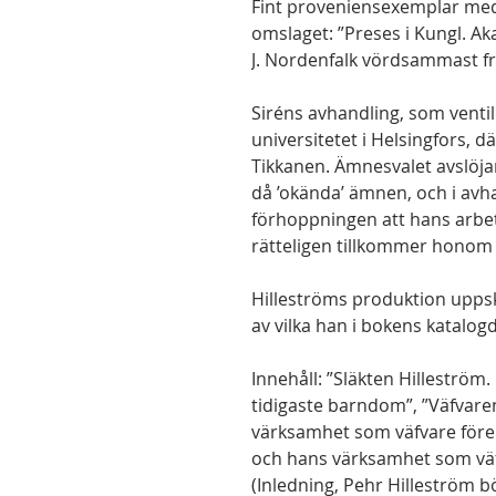
Fint proveniensexemplar med
omslaget: ”Preses i Kungl. A
J. Nordenfalk vördsammast fr
Siréns avhandling, som vent
universitetet i Helsingfors, dä
Tikkanen. Ämnesvalet avslöjar
då ’okända’ ämnen, och i avh
förhoppningen att hans arbet
rätteligen tillkommer honom i
Hilleströms produktion uppska
av vilka han i bokens katalog
Innehåll: ”Släkten Hilleström
tidigaste barndom”, ”Väfvare
värksamhet som väfvare före 
och hans värksamhet som väf
(Inledning, Pehr Hilleström 