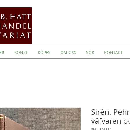
ER
KONST
KÖPES
OM OSS
SÖK
KONTAKT
Sirén: Pehr
väfvaren o
SKU: 301331