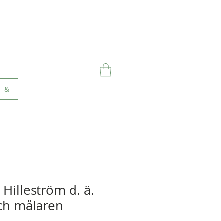
&
 Hilleström d. ä.
ch målaren