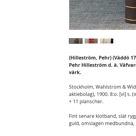
(Hilleström, Pehr) (Väddö 1
Pehr Hilleström d. ä. Väfva
värk.
Stockholm, Wahlström & Wids
aktiebolag), 1900. 8:o. [vi] s. (
+ 11 planscher.
Fint senare klotband, slät rygg
guld, omslagen medbundna, i