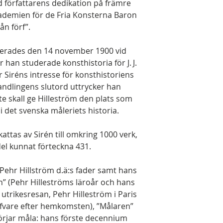
 författarens dedikation på främre
kademien för de Fria Konsterna Baron
ån förf”.
ilerades den 14 november 1900 vid
r han studerade konsthistoria för J. J.
 Siréns intresse för konsthistoriens
andlingens slutord uttrycker han
e skall ge Hilleström den plats som
 det svenska måleriets historia.
ttas av Sirén till omkring 1000 verk,
del kunnat förteckna 431.
. Pehr Hillström d.ä:s fader samt hans
n” (Pehr Hilleströms läroår och hans
utrikesresan, Pehr Hilleström i Paris
vare efter hemkomsten), ”Målaren”
börjar måla: hans förste decennium