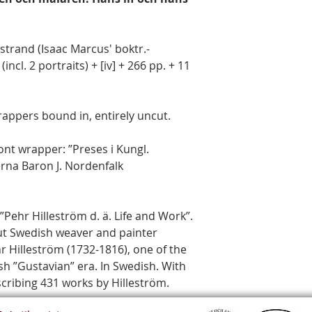
trand (Isaac Marcus' boktr.-
(incl. 2 portraits) + [iv] + 266 pp. + 11
wrappers bound in, entirely uncut.
ont wrapper: ”Preses i Kungl.
rna Baron J. Nordenfalk
 ”Pehr Hilleström d. ä. Life and Work”.
t Swedish weaver and painter
Pehr Hilleström (1732-1816), one of the
sh ”Gustavian” era. In Swedish. With
cribing 431 works by Hilleström.