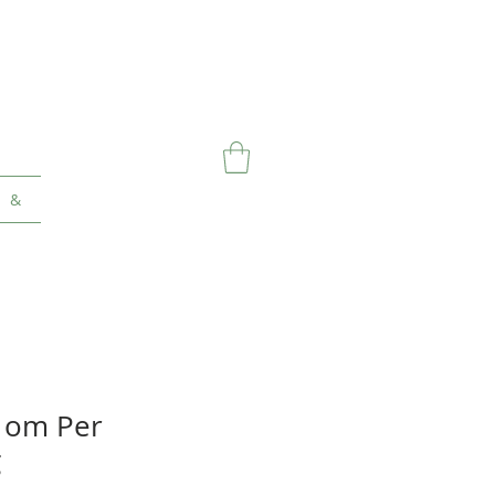
&
r om Per
g