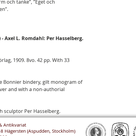
rm och tanke”, ”Eget och
en”.
) - Axel L. Romdahl: Per Hasselberg.
rlag, 1909. 8vo. 42 pp. With 33
he Bonnier bindery, gilt monogram of
er and with a non-authorial
h sculptor Per Hasselberg.
& Antikvariat
48 Hägersten (Aspudden, Stockholm)