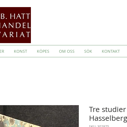
ER
KONST
KÖPES
OM OSS
SÖK
KONTAKT
Tre studie
Hasselber
SKU: 302975