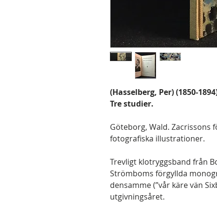
(Hasselberg, Per) (1850-1894
Tre studier.
Göteborg, Wald. Zacrissons fö
fotografiska illustrationer.
Trevligt klotryggsband från B
Strömboms förgyllda monogram
densamme (”vår käre vän Six
utgivningsåret.