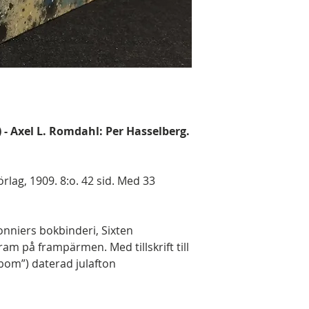
) - Axel L. Romdahl: Per Hasselberg.
rlag, 1909. 8:o. 42 sid. Med 33
onniers bokbinderi, Sixten
 på frampärmen. Med tillskrift till
bom”) daterad julafton