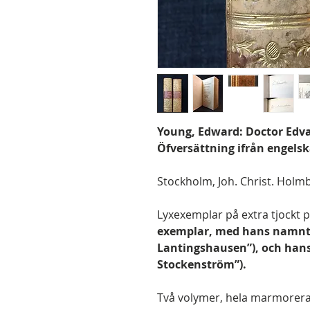
Young, Edward: Doctor Edvar
Öfversättning ifrån engels
Stockholm, Joh. Christ. Holmber
Lyxexemplar på extra tjockt 
exemplar, med hans namntec
Lantingshausen”), och hans 
Stockenström”).
Två volymer, hela marmorerad