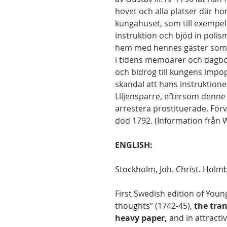
hovet och alla platser där h
kungahuset, som till exempel
instruktion och bjöd in polis
hem med hennes gäster som 
i tidens memoarer och dagbö
och bidrog till kungens impop
skandal att hans instruktion
Liljensparre, eftersom denne 
arrestera prostituerade. Förv
död 1792. (Information från W
ENGLISH:
Stockholm, Joh. Christ. Holmbe
First Swedish edition of Young
thoughts” (1742-45),
the tra
heavy paper,
and in attracti