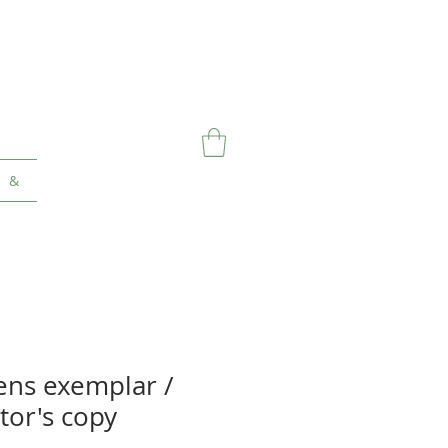
&
ens exemplar /
tor's copy