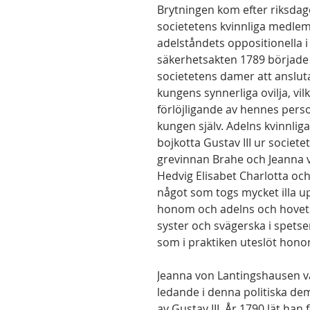
Brytningen kom efter riksdag
societetens kvinnliga medle
adelståndets oppositionella i 
säkerhetsakten 1789 började
societetens damer att ansluta
kungens synnerliga ovilja, vil
förlöjligande av hennes perso
kungen själv. Adelns kvinnli
bojkotta Gustav III ur societ
grevinnan Brahe och Jeanna 
Hedvig Elisabet Charlotta och
något som togs mycket illa u
honom och adelns och hovet
syster och svägerska i spets
som i praktiken uteslöt hono
Jeanna von Lantingshausen va
ledande i denna politiska de
av Gustav III. År 1790 lät han