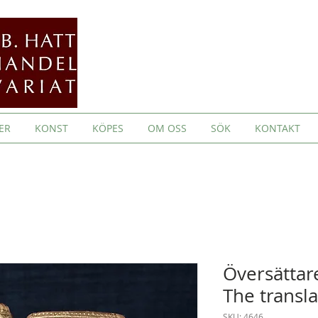
ER
KONST
KÖPES
OM OSS
SÖK
KONTAKT
Översättar
The transla
SKU: 4646