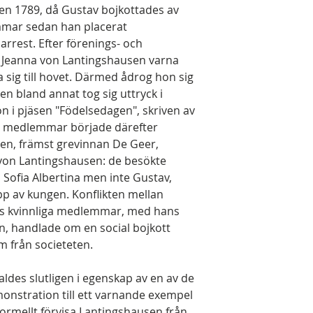
en 1789, då Gustav bojkottades av
mmar sedan han placerat
arrest. Efter förenings- och
 Jeanna von Lantingshausen varna
 sig till hovet. Därmed ådrog hon sig
ken bland annat tog sig uttryck i
n i pjäsen "Födelsedagen", skriven av
ga medlemmar började därefter
eten, främst grevinnan De Geer,
von Lantingshausen: de besökte
 Sofia Albertina men inte Gustav,
pp av kungen. Konflikten mellan
s kvinnliga medlemmar, med hans
en, handlade om en social bojkott
m från societeten.
ldes slutligen i egenskap av en av de
monstration till ett varnande exempel
 formellt förvisa Lantingshausen från