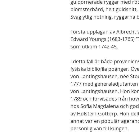
guldornerade ryggar med röda
blomsterbård, helt guldsnitt
Svag ytlig nötning, ryggarna b
Första upplagan av Albrecht 
Edward Youngs (1683-1765) ”T
som utkom 1742-45.
I detta fall är båda provenie
fysiska bibliofila poänger. Ö
von Lantingshausen, née Stoc
1777 med generaladjutanten 
von Lantingshausen. Hon kom i
1789 och förvisades från hov
hos Sofia Magdalena och god
av Holstein-Gottorp. Hon delt
annat var en populär agerand
personlig vän till kungen.