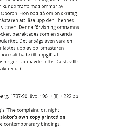
on kunde träffa medlemmar av
 Operan. Hon bad då om en skriftlig
mästaren att läsa upp den i hennes
vittnen. Denna förvisning omnämns
cker, betraktades som en skandal
ularitet. Det ansågs även vara en
er lästes upp av polismästaren
normalt hade till uppgift att
isningen upphävdes efter Gustav III:s
ikipedia.)
rg, 1787-90. 8vo. 196; + [ii] + 222 pp.
’s ”The complaint: or, night
nslator’s own copy printed on
ve contemporarary bindings.