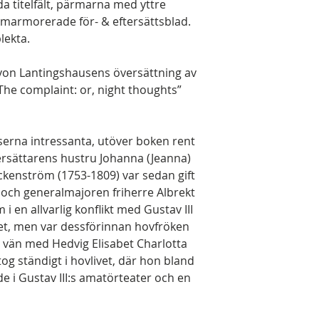
 titelfält, pärmarna med yttre
, marmorerade för- & eftersättsblad.
lekta.
von Lantingshausens översättning av
he complaint: or, night thoughts”
nserna intressanta, utöver boken rent
versättarens hustru Johanna (Jeanna)
kenström (1753-1809) var sedan gift
och generalmajoren friherre Albrekt
 en allvarlig konflikt med Gustav III
et, men var dessförinnan hovfröken
 vän med Hedvig Elisabet Charlotta
og ständigt i hovlivet, där hon bland
e i Gustav III:s amatörteater och en