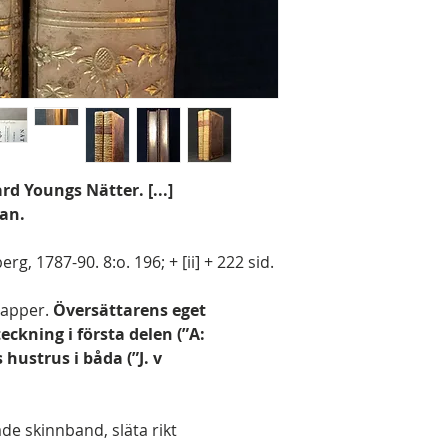
d Youngs Nätter. [...]
kan.
g, 1787-90. 8:o. 196; + [ii] + 222 sid.
papper.
Översättarens eget
kning i första delen (”A:
hustrus i båda (”J. v
e skinnband, släta rikt